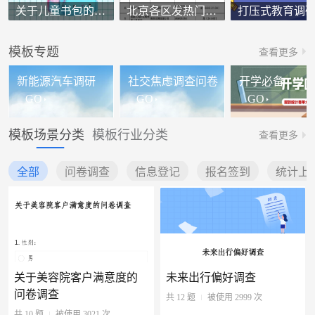
关于儿童书包的调查问卷
北京各区发热门诊名单
打压式教育调
模板专题
查看更多
新能源汽车调研
社交焦虑调查问卷
开学必备
GO
GO
GO
模板场景分类
模板行业分类
查看更多
全部
问卷调查
信息登记
报名签到
统计上
关于美容院客户满意度的
未来出行偏好调查
问卷调查
共 12 题
被使用 2999 次
共 10 题
被使用 3021 次