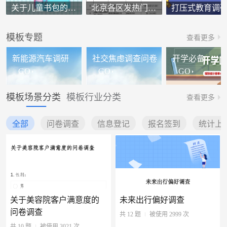
关于儿童书包的调查问卷
北京各区发热门诊名单
打压式教育调
模板专题
查看更多
新能源汽车调研
社交焦虑调查问卷
开学必备
GO
GO
GO
模板场景分类
模板行业分类
查看更多
全部
问卷调查
信息登记
报名签到
统计上
关于美容院客户满意度的
未来出行偏好调查
问卷调查
共 12 题
被使用 2999 次
共 10 题
被使用 3021 次